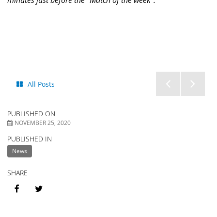
minutes just before the “Match of the week”.
SOMW
Liv
All Posts
Film
Pro
PUBLISHED ON
Produc
mit
NOVEMBER 25, 2020
PUBLISHED IN
HY
News
|
SHARE
Liv
Pro